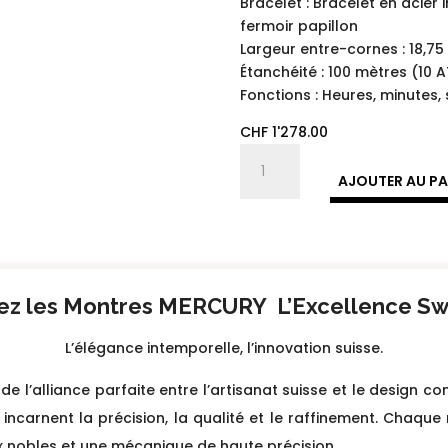
Bracelet : Bracelet en acier
fermoir papillon
Largeur entre-cornes : 18,7
Étanchéité : 100 mètres (10 
Fonctions : Heures, minutes,
CHF
1'278.00
quantité
de
AJOUTER AU PA
MEA491SK
-
OCTO
|
Collection
ez les Montres MERCURY L’Excellence Sw
Mercury
L’élégance intemporelle, l’innovation suisse.
e l’alliance parfaite entre l’artisanat suisse et le design
ncarnent la précision, la qualité et le raffinement. Chaque 
x nobles et une mécanique de haute précision.