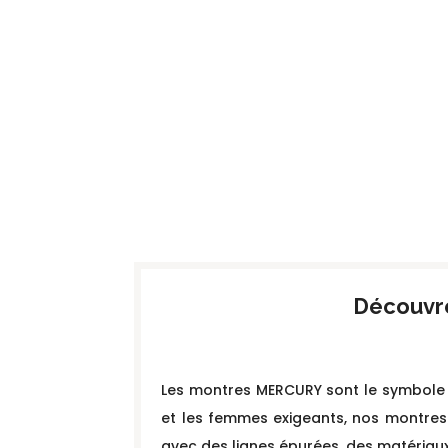
Découvr
Les montres MERCURY sont le symbole d
et les femmes exigeants, nos montres i
avec des lignes épurées, des matériau