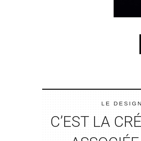
LE DESIG
C’EST LA CR
É