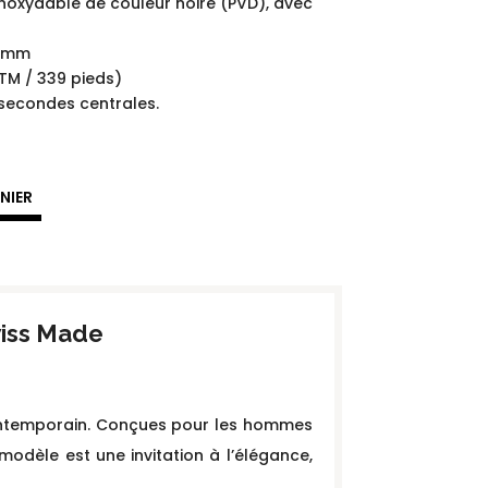
 inoxydable de couleur noire (PVD), avec
5 mm
ATM / 339 pieds)
 secondes centrales.
NIER
iss Made
 contemporain. Conçues pour les hommes
modèle est une invitation à l’élégance,