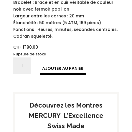
Bracelet : Bracelet en cuir véritable de couleur
noir avec fermoir papillon
Largeur entre les cornes : 20 mm
Étanchéité : 50 mètres (5 ATM, 169 pieds)
Fonctions : Heures, minutes, secondes centrales.
Cadran squeletté.
CHF
1'190.00
Rupture de stock
quantité
de
AJOUTER AU PANIER
MEA493-
SK
-
ROAD
STAR
Découvrez les Montres
|
Collection
MERCURY L’Excellence
Mercury
Swiss Made