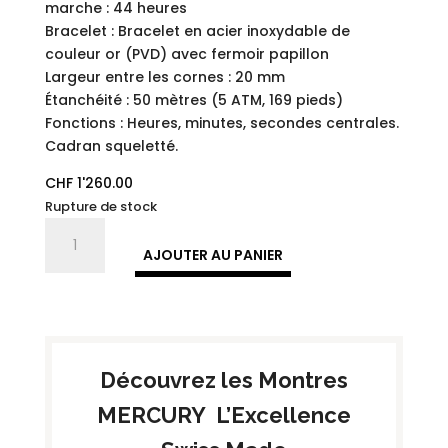
marche : 44 heures
Bracelet : Bracelet en acier inoxydable de
couleur or (PVD) avec fermoir papillon
Largeur entre les cornes : 20 mm
Étanchéité : 50 mètres (5 ATM, 169 pieds)
Fonctions : Heures, minutes, secondes centrales.
Cadran squeletté.
CHF
1'260.00
Rupture de stock
quantité
de
AJOUTER AU PANIER
MEA493-
SK
-
ROAD
STAR
Découvrez les Montres
|
Collection
MERCURY L’Excellence
Mercury