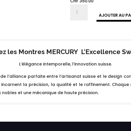
CHF
350.00
quantité
de
AJOUTER AU PA
MEL492
|
Collection
MERCURY
ez les Montres MERCURY L’Excellence Sw
L’élégance intemporelle, l’innovation suisse.
e l’alliance parfaite entre l’artisanat suisse et le design
ncarnent la précision, la qualité et le raffinement. Chaque 
x nobles et une mécanique de haute précision.