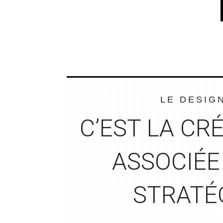
LE DESIG
C’EST LA CR
É
ASSOCIÉE
STRAT
É