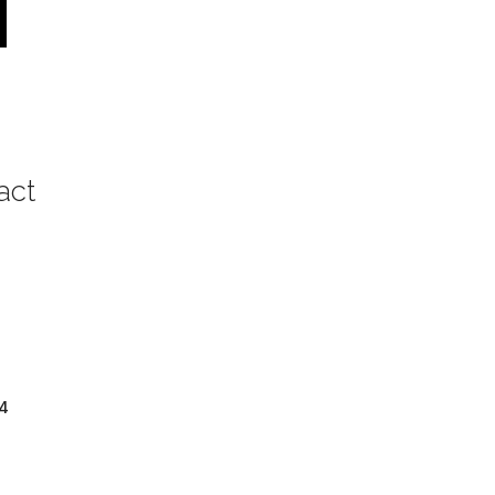
act
4