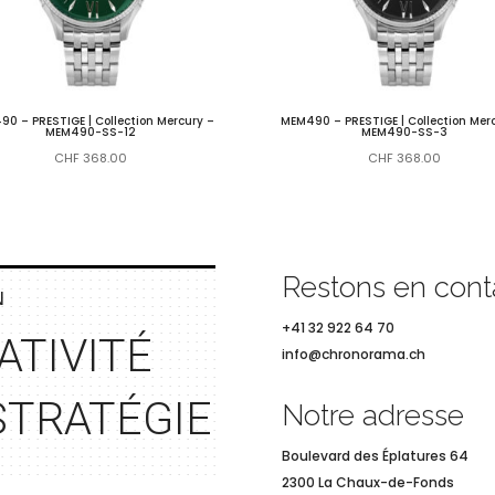
0 – PRESTIGE | Collection Mercury –
MEM490 – PRESTIGE | Collection Mer
MEM490-SS-12
MEM490-SS-3
CHF
368.00
CHF
368.00
Restons en cont
N
+41 32 922 64 70
ATIVITÉ
info@chronorama.ch
STRAT
ÉGIE
Notre adresse
Boulevard des
Éplatures 64
2300 La Chaux-de-Fonds