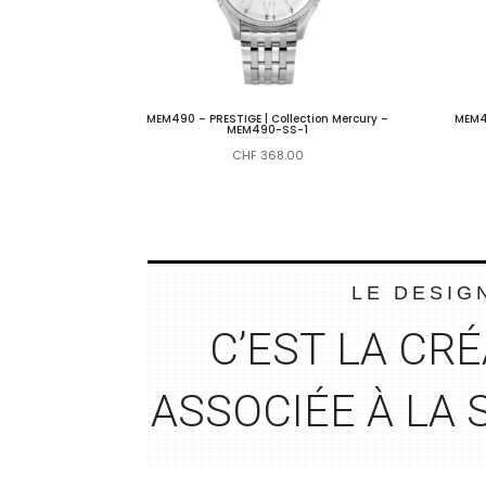
MEM490 – PRESTIGE | Collection Mercury –
MEM49
MEM490-SS-1
CHF
368.00
LE DESIG
C’EST LA CR
É
ASSOCIÉE À LA 