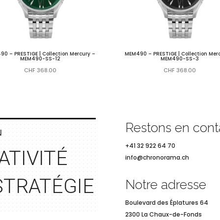
0 – PRESTIGE | Collection Mercury –
MEM490 – PRESTIGE | Collection Mer
MEM490-SS-12
MEM490-SS-3
CHF
368.00
CHF
368.00
Restons en cont
N
+41 32 922 64 70
ATIVITÉ
info@chronorama.ch
STRAT
ÉGIE
Notre adresse
Boulevard des
Éplatures 64
2300 La Chaux-de-Fonds