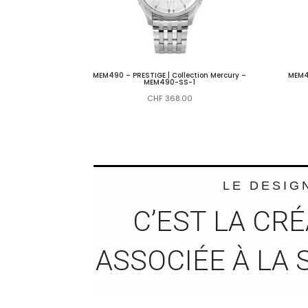
MEM490 – PRESTIGE | Collection Mercury –
MEM49
MEM490-SS-1
CHF
368.00
LE DESIG
C’EST LA CR
É
ASSOCIÉE À LA 